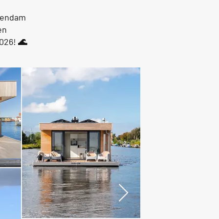
ckendam
en
026! 🌊