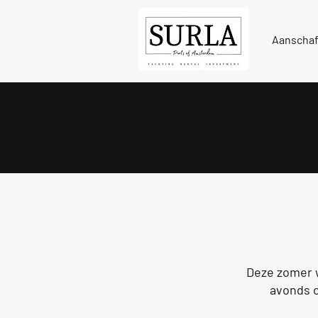
Aanscha
Beleef de zom
Deze zomer w
avonds o