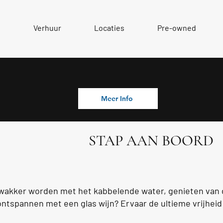
f
Verhuur
Locaties
Pre-owned
er op het water met familie of vriende
Meer Info
STAP AAN BOORD
akker worden met het kabbelende water, genieten van de
ntspannen met een glas wijn? Ervaar de ultieme vrijhei