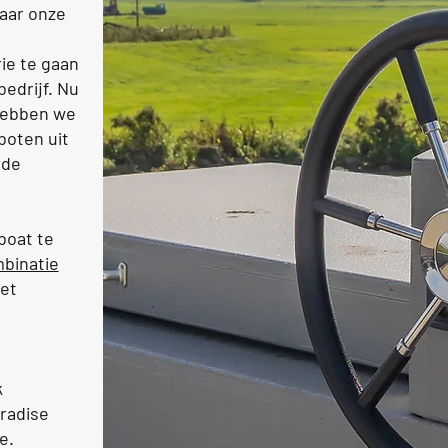
naar onze
ie te gaan
edrijf. Nu
 hebben we
boten uit
rde
boat te
binatie
het
k
aradise
je.