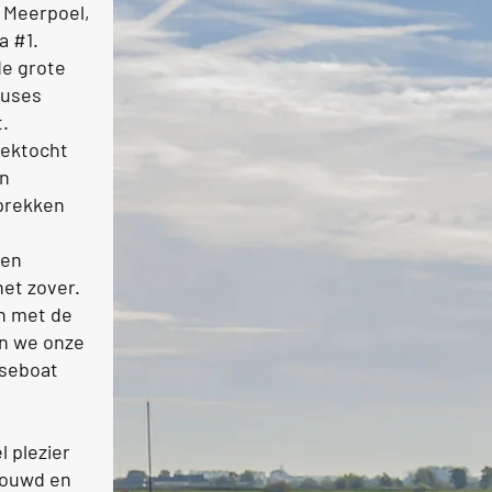
 Meerpoel,
a #1.
e grote
ouses
.
oektocht
an
prekken
 en
et zover.
n met de
en we onze
seboat
 plezier
bouwd en