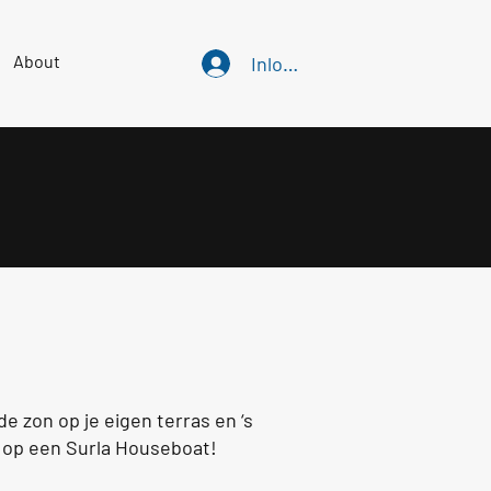
About
Inloggen
n. Huur een Surla!
 zon op je eigen terras en ‘s
d op een Surla Houseboat!