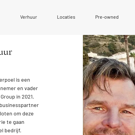
f
Verhuur
Locaties
Pre-owned
uur
erpoel is een
rnemer en vader
 Group in 2021.
 businesspartner
esloten om deze
ie te gaan
l bedrijf.