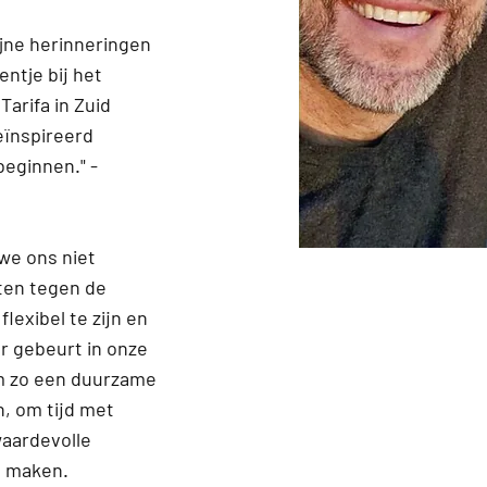
ijne herinneringen
entje bij het
Tarifa in Zuid
eïnspireerd
beginnen." -
 we ons niet
ten tegen de
lexibel te zijn en
r gebeurt in onze
m zo een duurzame
n, om tijd met
waardevolle
e maken.